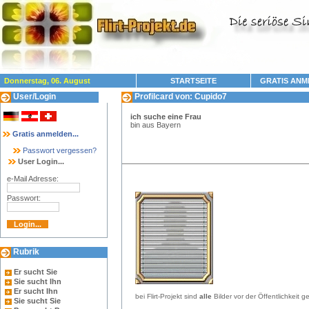
Donnerstag, 06. August
STARTSEITE
GRATIS ANM
User/Login
Profilcard von: Cupido7
ich suche eine Frau
bin aus Bayern
22.5.22.07.2026 12:00:18:11.5
Gratis anmelden...
Passwort vergessen?
User Login...
e-Mail Adresse:
Passwort:
Rubrik
Er sucht Sie
Sie sucht Ihn
Er sucht Ihn
bei Flirt-Projekt sind
alle
Bilder vor der Öffentlichkeit g
Sie sucht Sie