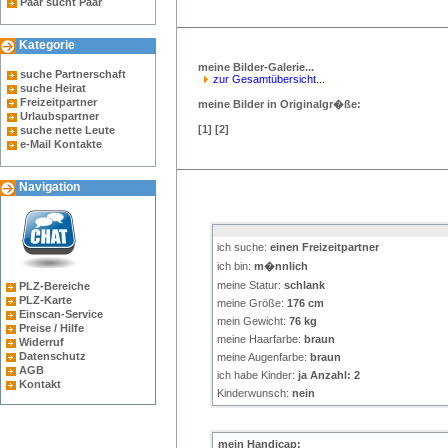
Paar sucht Paar
Kategorie
meine Bilder-Galerie...
suche Partnerschaft
zur Gesamtübersicht...
suche Heirat
Freizeitpartner
meine Bilder in Originalgr�ße:
Urlaubspartner
[
1
]
[
2
]
suche nette Leute
e-Mail Kontakte
Navigation
ich suche:
einen Freizeitpartner
ich bin:
m�nnlich
meine Statur:
schlank
PLZ-Bereiche
PLZ-Karte
meine Größe:
176 cm
Einscan-Service
mein Gewicht:
76 kg
Preise / Hilfe
meine Haarfarbe:
braun
Widerruf
Datenschutz
meine Augenfarbe:
braun
AGB
ich habe Kinder:
ja Anzahl: 2
Kontakt
Kinderwunsch:
nein
mein Handicap: