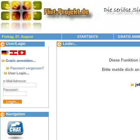
Freitag, 07. August
STARTSEITE
GRATIS ANM
User/Login
Leider...
Diese Funktion 
Gratis anmelden...
Passwort vergessen?
Bitte melde dich a
User Login...
e-Mail Adresse:
je
Passwort:
Navigation