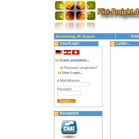
Donnerstag, 06. August
STAR
User/Login
Leider...
Gratis anmelden...
Passwort vergessen?
User Login...
e-Mail Adresse:
Passwort:
Navigation