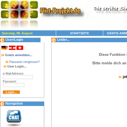
Samstag, 08. August
STARTSEITE
GRATIS ANM
User/Login
Leider...
Diese Funktion 
Gratis anmelden...
Passwort vergessen?
Bitte melde dich a
User Login...
e-Mail Adresse:
je
Passwort:
Navigation