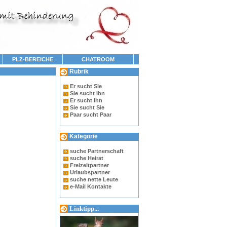
PLZ-BEREICHE
CHATROOM
Rubrik
Er sucht Sie
Sie sucht Ihn
Er sucht Ihn
Sie sucht Sie
Paar sucht Paar
Kategorie
suche Partnerschaft
suche Heirat
Freizeitpartner
Urlaubspartner
suche nette Leute
e-Mail Kontakte
Linktipp...