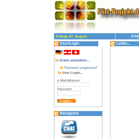
Freitag, 07. August
STAR
User/Login
Leider...
Gratis anmelden...
Passwort vergessen?
User Login...
e-Mail Adresse:
Passwort:
Navigation