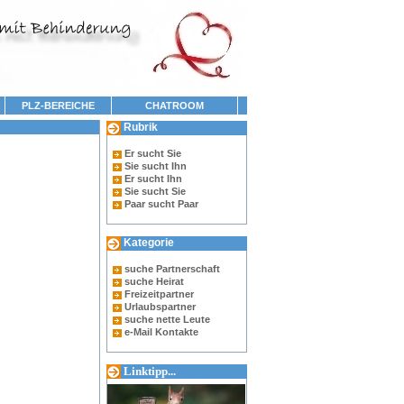
PLZ-BEREICHE
CHATROOM
Rubrik
Er sucht Sie
Sie sucht Ihn
Er sucht Ihn
Sie sucht Sie
Paar sucht Paar
Kategorie
suche Partnerschaft
suche Heirat
Freizeitpartner
Urlaubspartner
suche nette Leute
e-Mail Kontakte
Linktipp...