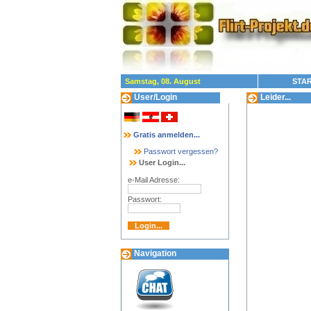
Samstag, 08. August
STAR
User/Login
Leider...
Gratis anmelden...
Passwort vergessen?
User Login...
e-Mail Adresse:
Passwort:
Navigation