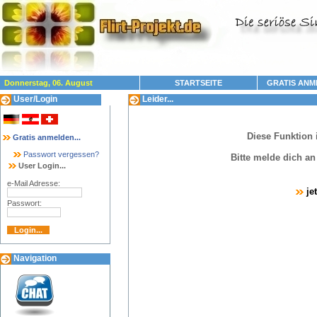
Donnerstag, 06. August
STARTSEITE
GRATIS ANM
User/Login
Leider...
Diese Funktion 
Gratis anmelden...
Passwort vergessen?
Bitte melde dich a
User Login...
e-Mail Adresse:
je
Passwort:
Navigation