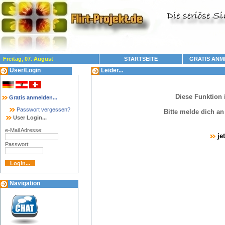
Freitag, 07. August
STARTSEITE
GRATIS ANM
User/Login
Leider...
Diese Funktion 
Gratis anmelden...
Passwort vergessen?
Bitte melde dich a
User Login...
e-Mail Adresse:
je
Passwort:
Navigation