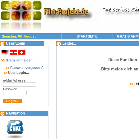
Samstag, 08. August
STARTSEITE
GRATIS ANM
User/Login
Leider...
Diese Funktion 
Gratis anmelden...
Passwort vergessen?
Bitte melde dich a
User Login...
e-Mail Adresse:
je
Passwort:
Navigation