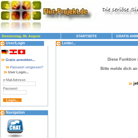
Donnerstag, 06. August
STARTSEITE
GRATIS ANM
User/Login
Leider...
Diese Funktion 
Gratis anmelden...
Passwort vergessen?
Bitte melde dich a
User Login...
e-Mail Adresse:
je
Passwort:
Navigation