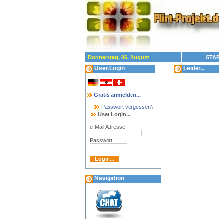
Donnerstag, 06. August
STAR
User/Login
Leider...
Gratis anmelden...
Passwort vergessen?
User Login...
e-Mail Adresse:
Passwort:
Navigation