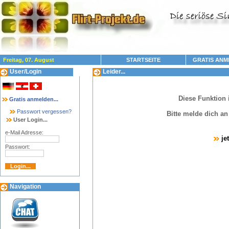
Freitag, 07. August
STARTSEITE
GRATIS ANM
User/Login
Leider...
Diese Funktion 
Gratis anmelden...
Passwort vergessen?
Bitte melde dich a
User Login...
e-Mail Adresse:
je
Passwort:
Navigation