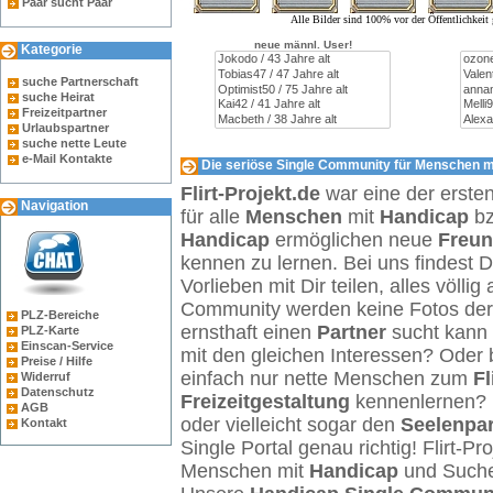
Paar sucht Paar
Alle Bilder sind 100% vor der Öffentlichkei
neue männl. User!
Kategorie
suche Partnerschaft
suche Heirat
Freizeitpartner
Urlaubspartner
suche nette Leute
e-Mail Kontakte
Die seriöse Single Community für Menschen mi
Flirt-Projekt.de
war eine der erste
Navigation
für alle
Menschen
mit
Handicap
b
Handicap
ermöglichen neue
Freu
kennen zu lernen. Bei uns findest 
Vorlieben mit Dir teilen, alles völl
Community werden keine Fotos der Ö
PLZ-Bereiche
ernsthaft einen
Partner
sucht kann 
PLZ-Karte
Einscan-Service
mit den gleichen Interessen? Oder 
Preise / Hilfe
einfach nur nette Menschen zum
Fl
Widerruf
Datenschutz
Freizeitgestaltung
kennenlernen? 
AGB
oder vielleicht sogar den
Seelenpar
Kontakt
Single Portal genau richtig! Flirt-Pro
Menschen mit
Handicap
und Such