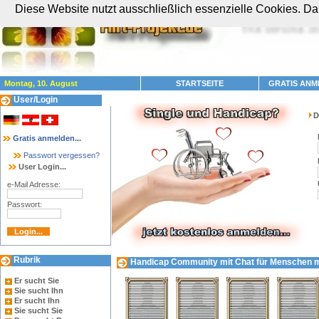
Diese Website nutzt ausschließlich essenzielle Cookies. Dam
Montag, 10. August
STARTSEITE
GRATIS ANM
User/Login
D
Gratis anmelden...
Passwort vergessen?
User Login...
e-Mail Adresse:
Passwort:
Rubrik
Handicap Community mit Chat für Menschen mit
Er sucht Sie
Sie sucht Ihn
Er sucht Ihn
Sie sucht Sie