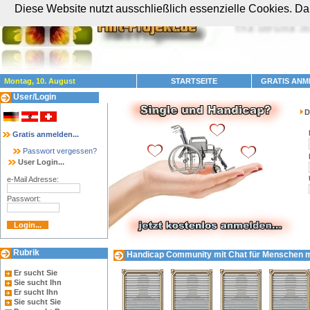
Diese Website nutzt ausschließlich essenzielle Cookies. Dam
Montag, 10. August
STARTSEITE
GRATIS ANM
User/Login
D
Gratis anmelden...
Passwort vergessen?
User Login...
e-Mail Adresse:
Passwort:
Rubrik
Handicap Community mit Chat für Menschen mit
Er sucht Sie
Sie sucht Ihn
Er sucht Ihn
Sie sucht Sie