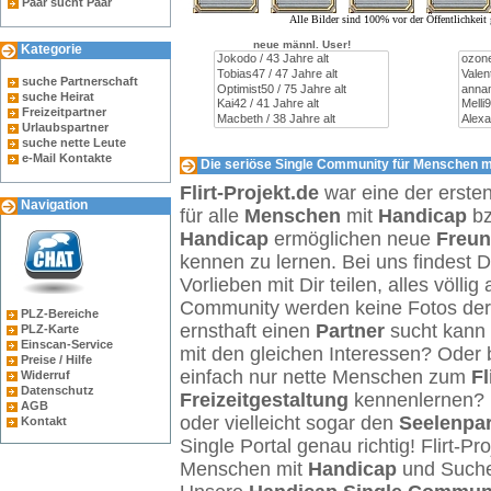
Paar sucht Paar
Alle Bilder sind 100% vor der Öffentlichkei
neue männl. User!
Kategorie
suche Partnerschaft
suche Heirat
Freizeitpartner
Urlaubspartner
suche nette Leute
e-Mail Kontakte
Die seriöse Single Community für Menschen mi
Flirt-Projekt.de
war eine der erste
Navigation
für alle
Menschen
mit
Handicap
b
Handicap
ermöglichen neue
Freu
kennen zu lernen. Bei uns findest 
Vorlieben mit Dir teilen, alles völl
Community werden keine Fotos der Ö
PLZ-Bereiche
ernsthaft einen
Partner
sucht kann 
PLZ-Karte
Einscan-Service
mit den gleichen Interessen? Oder 
Preise / Hilfe
einfach nur nette Menschen zum
Fl
Widerruf
Datenschutz
Freizeitgestaltung
kennenlernen? 
AGB
oder vielleicht sogar den
Seelenpar
Kontakt
Single Portal genau richtig! Flirt-Pro
Menschen mit
Handicap
und Such