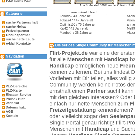
Paar sucht Paar
Alle Bilder sind 100% vor der Öffentlichkei
neue männl. User!
Kategorie
suche Partnerschaft
suche Heirat
Freizeitpartner
Urlaubspartner
suche nette Leute
e-Mail Kontakte
Die seriöse Single Community für Menschen mi
Flirt-Projekt.de
war eine der erste
Navigation
für alle
Menschen
mit
Handicap
b
Handicap
ermöglichen neue
Freu
kennen zu lernen. Bei uns findest 
Vorlieben mit Dir teilen, alles völl
Community werden keine Fotos der Ö
PLZ-Bereiche
ernsthaft einen
Partner
sucht kann 
PLZ-Karte
Einscan-Service
mit den gleichen Interessen? Oder 
Preise / Hilfe
einfach nur nette Menschen zum
Fl
Widerruf
Datenschutz
Freizeitgestaltung
kennenlernen? 
AGB
oder vielleicht sogar den
Seelenpar
Kontakt
Single Portal genau richtig! Flirt-Pro
Menschen mit
Handicap
und Such