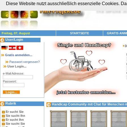
Diese Website nutzt ausschließlich essenzielle Cookies. Dam
Freitag, 07. August
STARTSEITE
GRATIS ANM
User/Login
D
Gratis anmelden...
Passwort vergessen?
User Login...
e-Mail Adresse:
Passwort:
Rubrik
Handicap Community mit Chat für Menschen mit
Er sucht Sie
Sie sucht Ihn
Er sucht Ihn
Sie sucht Sie