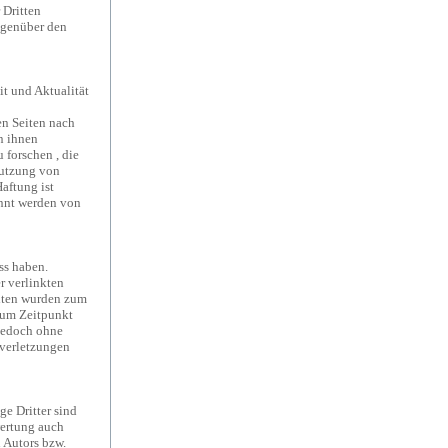
 Dritten
egenüber den
it und Aktualität
en Seiten nach
n ihnen
forschen , die
Nutzung von
aftung ist
annt werden von
ss haben.
r verlinkten
Seiten wurden zum
zum Zeitpunkt
 jedoch ohne
sverletzungen
ge Dritter sind
wertung auch
 Autors bzw.