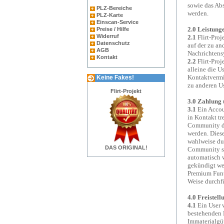
sowie das Ab
PLZ-Bereiche
werden.
PLZ-Karte
Einscan-Service
2.0 Leistung
Preise / Hilfe
Widerruf
2.1
Flirt-Pro
Datenschutz
auf der zu an
AGB
Nachrichtens
Kontakt
2.2
Flirt-Proj
alleine die U
Kontaktvermit
Keine Fakes!
zu anderen U
Flirt-Projekt
3.0 Zahlung 
3.1
Ein Accoun
in Kontakt tr
Community di
werden. Diese
wahlweise du
DAS ORIGINAL!
Community sä
automatisch w
gekündigt wer
Premium Funti
Weise durchf
4.0 Freistell
4.1
Ein User v
bestehenden 
Immaterialgüt