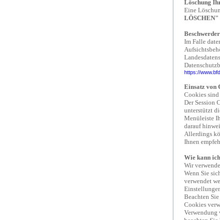
Löschung Ih
Eine Löschung
LÖSCHEN"
Beschwerdere
Im Falle date
Aufsichtsbehö
Landesdatensc
Datenschutzb
https://www.b
Einsatz von 
Cookies sind 
Der Session C
unterstützt d
Menüleiste Ih
darauf hinwei
Allerdings kö
Ihnen empfehl
Wie kann ich
Wir verwende
Wenn Sie sich
verwendet we
Einstellungen
Beachten Sie 
Cookies verwe
Verwendung v