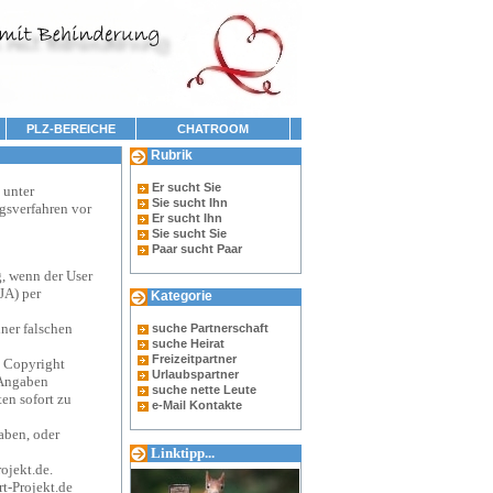
PLZ-BEREICHE
CHATROOM
Rubrik
Er sucht Sie
 unter
Sie sucht Ihn
ngsverfahren vor
Er sucht Ihn
Sie sucht Sie
Paar sucht Paar
, wenn der User
JA) per
Kategorie
ner falschen
suche Partnerschaft
suche Heirat
Freizeitpartner
e Copyright
Urlaubspartner
 Angaben
suche nette Leute
ten sofort zu
e-Mail Kontakte
aben, oder
Linktipp...
ojekt.de.
t-Projekt.de