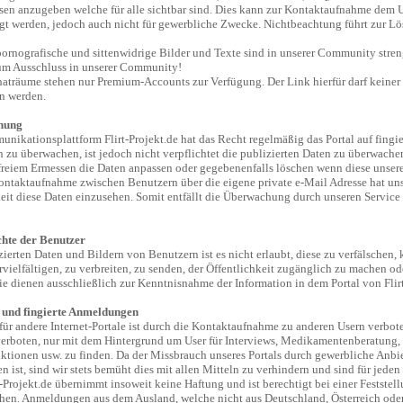
en anzugeben welche für alle sichtbar sind. Dies kann zur Kontaktaufnahme dem U
gt werden, jedoch auch nicht für gewerbliche Zwecke. Nichtbeachtung führt zur L
ornografische und sittenwidrige Bilder und Texte sind in unserer Community stren
um Ausschluss in unserer Community!
aträume stehen nur Premium-Accounts zur Verfügung. Der Link hierfür darf keiner
n werden.
hung
ikationsplattform Flirt-Projekt.de hat das Recht regelmäßig das Portal auf fingie
zu überwachen, ist jedoch nicht verpflichtet die publizierten Daten zu überwach
freiem Ermessen die Daten anpassen oder gegebenenfalls löschen wenn diese unser
ntaktaufnahme zwischen Benutzern über die eigene private e-Mail Adresse hat uns
it diese Daten einzusehen. Somit entfällt die Überwachung durch unseren Service 
chte der Benutzer
ierten Daten und Bildern von Benutzern ist es nicht erlaubt, diese zu verfälschen, 
rvielfältigen, zu verbreiten, zu senden, der Öffentlichkeit zugänglich zu machen od
e dienen ausschließlich zur Kenntnisnahme der Information in dem Portal von Flirt
 und fingierte Anmeldungen
r andere Internet-Portale ist durch die Kontaktaufnahme zu anderen Usern verbot
rboten, nur mit dem Hintergrund um User für Interviews, Medikamentenberatung,
tionen usw. zu finden. Da der Missbrauch unseres Portals durch gewerbliche Anbie
n ist, sind wir stets bemüht dies mit allen Mitteln zu verhindern und sind für jede
t-Projekt.de übernimmt insoweit keine Haftung und ist berechtigt bei einer Festste
chen. Anmeldungen aus dem Ausland, welche nicht aus Deutschland, Österreich oder