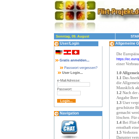
Sonntag, 09. August
STAR
User/Login
Allgemeine G
Die Europäisc
https://ec.eur
Gratis anmelden...
einer Verbrau
Passwort vergessen?
1.0 Allgemei
User Login...
1.1
Das Anerke
e-Mail Adresse:
die Allgemein
Mausklick akz
Passwort:
1.2
Nach der A
Angabe Ihrer 
1.3
User verpf
geschützte B
gemacht werde
Navigation
löschen. Für 
1.4
Bei Flirt-
ernsthaft ein
1.5
Verboten i
Darunter vers