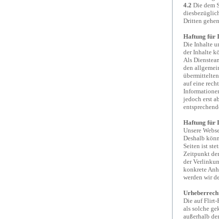
4.2
Die dem Se
diesbezüglic
Dritten gehen
Haftung für 
Die Inhalte u
der Inhalte 
Als Dienstean
den allgemein
übermittelte
auf eine rech
Informationen
jedoch erst 
entsprechend
Haftung für 
Unsere Websei
Deshalb könne
Seiten ist st
Zeitpunkt de
der Verlinkun
konkrete Anh
werden wir d
Urheberrech
Die auf Flirt
als solche ge
außerhalb der