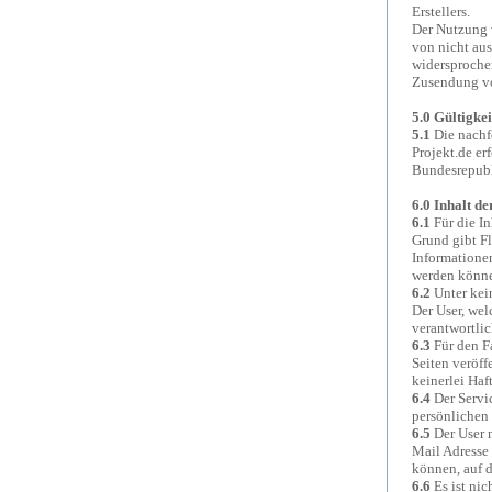
Erstellers.
Der Nutzung 
von nicht aus
widersprochen
Zusendung vo
5.0 Gültigkei
5.1
Die nachf
Projekt.de er
Bundesrepubl
6.0 Inhalt d
6.1
Für die In
Grund gibt Fl
Informationen
werden könn
6.2
Unter kein
Der User, wel
verantwortlic
6.3
Für den Fa
Seiten veröff
keinerlei Ha
6.4
Der Servic
persönlichen 
6.5
Der User m
Mail Adresse 
können, auf d
6.6
Es ist nic