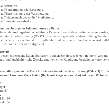
 auf Auskunft,
 auf Berichtigung oder Löschung,
 auf Einschränkung der Verarbeitung,
 auf Widerspruch gegen die Verarbeitung,
auf Datenübertragbarkeit.
ersonenbezogener Informationen an Dritte
hmen der Auftragsdatenverarbeitung Daten an Dienstleister weitergegeben werden, 
schutz-Grundverordnung (DSGVO) oder andere gesetzliche Vorschriften gebunden.
er per Gerichtsbeschluss dazu verpflichtet sind, werden wir Ihre Daten an auskunfts
itteln, wenn diese berechtigt sind.
derruf
personenbezogene Daten überlassen, können Sie diese jederzeit in Ihrem Account 
ngs- und buchhalterische Zwecke sind von einer Kündigung beziehungsweise von 
ntwortlich gem. Art. 4 Abs. 7 EU-Datenschutz-Grundverordnung (DSGVO) für di
ng und Löschung Ihrer Daten (Recht auf Vergessen werden) auf dieser Webseite
de
iger
and 27
g
3181436
ojekt.de