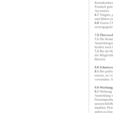
Kontaktadress
Postfach gele
Accountes.
6.7
Vulgäre, p
und führen z
6.8
Unsere Ch
weitergegebe
7.0 Überwac
7.1
Die Kommun
Anmeldungen 
hierbei nach 
7.2
Bei der Ko
die Möglichke
Bereich.
8.0 Schutzre
8.1
Bei publiz
nutzen, zu ve
verwenden. Si
9.0 Werbung
9.1
Werbung fü
Anmeldung ve
Fernsehproduk
auszuschließe
dankbar. Flir
sofort zu lös