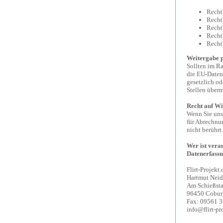
Recht
Recht
Recht
Recht
Recht 
Weitergabe p
Sollten im Ra
die EU-Daten
gesetzlich od
Stellen überm
Recht auf Wi
Wenn Sie uns 
für Abrechnu
nicht berührt.
Wer ist vera
Datenerfassu
Flirt-Projekt.
Hartmut Neid
Am Schießst
96450 Cobur
Fax: 09561 
info@flirt-pr