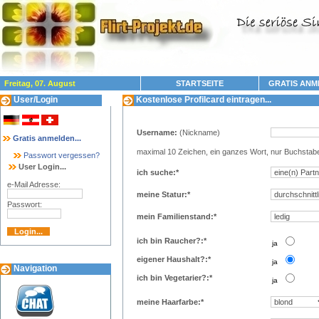
Freitag, 07. August
STARTSEITE
GRATIS ANM
User/Login
Kostenlose Profilcard eintragen...
Username:
(Nickname)
Gratis anmelden...
maximal 10 Zeichen, ein ganzes Wort, nur Buchstab
Passwort vergessen?
User Login...
ich suche:*
e-Mail Adresse:
meine Statur:*
Passwort:
mein Familienstand:*
ich bin Raucher?:*
..
ja
eigener Haushalt?:*
..
ja
Navigation
ich bin Vegetarier?:*
..
ja
meine Haarfarbe:*