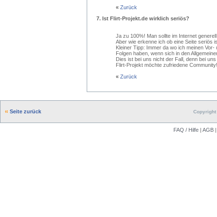
«
Zurück
7.
Ist Flirt-Projekt.de wirklich seriös?
Ja zu 100%! Man sollte im Internet generell
Aber wie erkenne ich ob eine Seite seriös i
Kleiner Tipp: Immer da wo ich meinen Vo
Folgen haben, wenn sich in den Allgemeinen
Dies ist bei uns nicht der Fall, denn bei 
Flirt-Projekt möchte zufriedene Community
«
Zurück
Seite zurück
Copyright 
FAQ / Hilfe
|
AGB