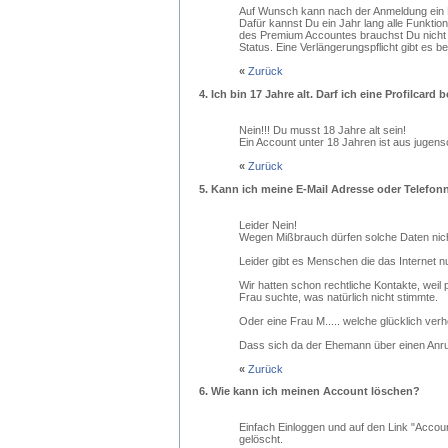
Auf Wunsch kann nach der Anmeldung ein P
Dafür kannst Du ein Jahr lang alle Funktio
des Premium Accountes brauchst Du nicht 
Status. Eine Verlängerungspflicht gibt es be
«
Zurück
4.
Ich bin 17 Jahre alt. Darf ich eine Profilcard b
Nein!!! Du musst 18 Jahre alt sein!
Ein Account unter 18 Jahren ist aus jugens
«
Zurück
5.
Kann ich meine E-Mail Adresse oder Telefonn
Leider Nein!
Wegen Mißbrauch dürfen solche Daten nich
Leider gibt es Menschen die das Internet
Wir hatten schon rechtliche Kontakte, weil
Frau suchte, was natürlich nicht stimmte.
Oder eine Frau M..... welche glücklich verh
Dass sich da der Ehemann über einen Anruf,
«
Zurück
6.
Wie kann ich meinen Account löschen?
Einfach Einloggen und auf den Link "Accoun
gelöscht.