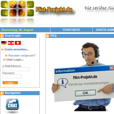
Donnerstag, 06. August
STARTSEITE
GRATIS ANM
User/Login
FAQ
Gratis anmelden...
Passwort vergessen?
User Login...
e-Mail Adresse:
Passwort:
Navigation