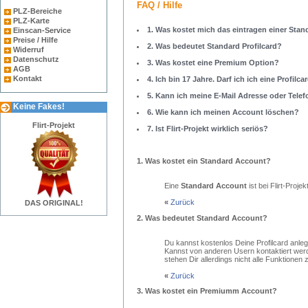
FAQ / Hilfe
PLZ-Bereiche
PLZ-Karte
1. Was kostet mich das eintragen einer Stan
Einscan-Service
Preise / Hilfe
2. Was bedeutet Standard Profilcard?
Widerruf
Datenschutz
3. Was kostet eine Premium Option?
AGB
Kontakt
4. Ich bin 17 Jahre. Darf ich ich eine Profilca
5. Kann ich meine E-Mail Adresse oder Tele
Keine Fakes!
6. Wie kann ich meinen Account löschen?
Flirt-Projekt
7. Ist Flirt-Projekt wirklich seriös?
1.
Was kostet ein Standard Account?
Eine
Standard Account
ist bei Flirt-Projek
«
Zurück
DAS ORIGINAL!
2.
Was bedeutet Standard Account?
Du kannst kostenlos Deine Profilcard anle
Kannst von anderen Usern kontaktiert we
stehen Dir allerdings nicht alle Funktionen 
«
Zurück
3.
Was kostet ein Premiumm Account?