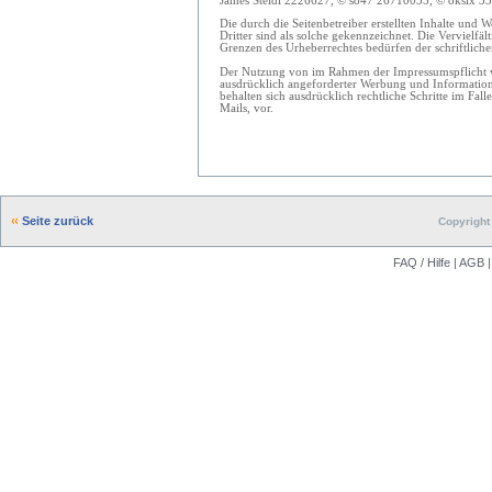
James Steidl 2226627, © so47 26710035, © oksix 3327
Die durch die Seitenbetreiber erstellten Inhalte und 
Dritter sind als solche gekennzeichnet. Die Vervielfä
Grenzen des Urheberrechtes bedürfen der schriftliche
Der Nutzung von im Rahmen der Impressumspflicht ve
ausdrücklich angeforderter Werbung und Informations
behalten sich ausdrücklich rechtliche Schritte im F
Mails, vor.
Seite zurück
Copyright 
FAQ / Hilfe
|
AGB