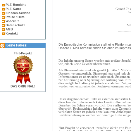
PLZ-Bereiche
PLZ-Karte
Gemäß 7a d
S
Einscan-Service
Preise / Hilfe
-----------
Widerruf
St
Datenschutz
AGB
-----------
Kontakt
Die Europäische Kommission stellt eine Plattform zu
Keine Fakes!
Unsere E-Mail-Adresse finden Sie oben im Impres
Flirt-Projekt
Die Inhalte unserer Seiten wurden mit größter Sorgfalt
wir jedoch keine Gewähr übernehmen.
Als Diensteanbieter sind wir gemäß § 6 Abs.1 MStV u
Gesetzen verantwortlich. Diensteanbieter sind jedoch 
Informationen zu überwachen oder nach Umständen zu 
zur Entfernung oder Sperrung der Nutzung von Infor
diesbezügliche Haftung ist jedoch erst ab dem Zeitpu
DAS ORIGINAL!
werden von entsprechenden Rechtsverletzungen werde
Unser Angebot enthält Links zu externen Webseiten Dr
diese fremden Inhalte auch keine Gewähr übernehmen. F
Betreiber der Seiten verantwortlich. Die verlinkten 
überprüft. Rechtswidrige Inhalte waren zum Zeitpunkt
verlinkten Seiten ist jedoch ohne konkrete Anhaltspu
Rechtsverletzungen werden wir derartige Links umge
Flirt-Projekt.de verwendet lizenzfreie Werke von 