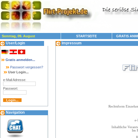
Sonntag, 09. August
STARTSEITE
GRATIS ANM
User/Login
Impressum
Gratis anmelden...
Passwort vergessen?
User Login...
e-Mail Adresse:
Passwort:
Rechtsform Einzelun
Navigation
Fax
e-
Inhaltliche Veran
Im F
J