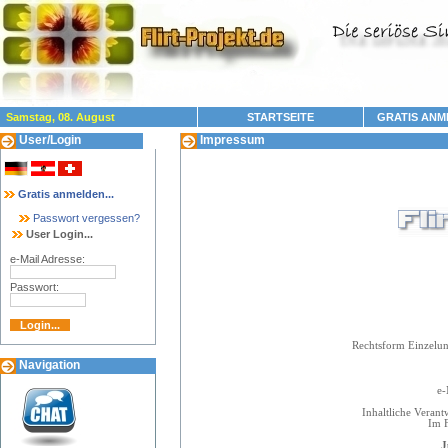
Samstag, 08. August
STARTSEITE
GRATIS ANM
User/Login
Impressum
Gratis anmelden...
Passwort vergessen?
User Login...
e-Mail Adresse:
Passwort:
Rechtsform Einzelun
Navigation
Fax
e-
Inhaltliche Veran
Im F
J