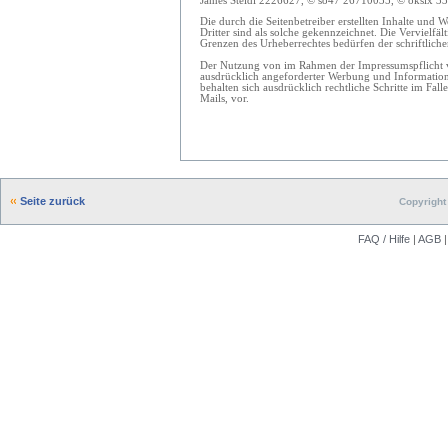
James Steidl 2226627, © so47 26710035, © oksix 3327
Die durch die Seitenbetreiber erstellten Inhalte und 
Dritter sind als solche gekennzeichnet. Die Vervielfä
Grenzen des Urheberrechtes bedürfen der schriftliche
Der Nutzung von im Rahmen der Impressumspflicht ve
ausdrücklich angeforderter Werbung und Informations
behalten sich ausdrücklich rechtliche Schritte im F
Mails, vor.
Seite zurück
Copyright 
FAQ / Hilfe
|
AGB