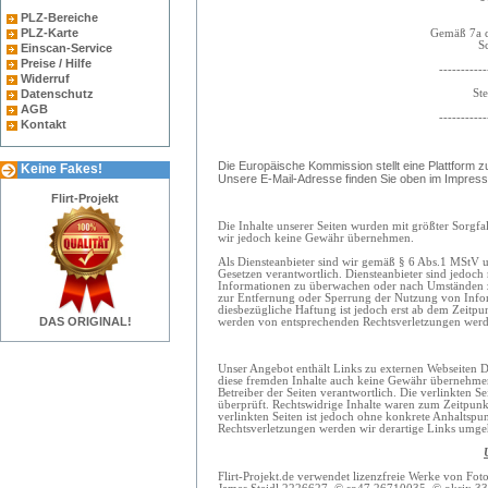
PLZ-Bereiche
PLZ-Karte
Gemäß 7a d
S
Einscan-Service
Preise / Hilfe
-----------
Widerruf
St
Datenschutz
AGB
-----------
Kontakt
Die Europäische Kommission stellt eine Plattform zu
Keine Fakes!
Unsere E-Mail-Adresse finden Sie oben im Impres
Flirt-Projekt
Die Inhalte unserer Seiten wurden mit größter Sorgfalt
wir jedoch keine Gewähr übernehmen.
Als Diensteanbieter sind wir gemäß § 6 Abs.1 MStV u
Gesetzen verantwortlich. Diensteanbieter sind jedoch 
Informationen zu überwachen oder nach Umständen zu 
zur Entfernung oder Sperrung der Nutzung von Infor
diesbezügliche Haftung ist jedoch erst ab dem Zeitpu
DAS ORIGINAL!
werden von entsprechenden Rechtsverletzungen werde
Unser Angebot enthält Links zu externen Webseiten Dr
diese fremden Inhalte auch keine Gewähr übernehmen. F
Betreiber der Seiten verantwortlich. Die verlinkten 
überprüft. Rechtswidrige Inhalte waren zum Zeitpunkt
verlinkten Seiten ist jedoch ohne konkrete Anhaltspu
Rechtsverletzungen werden wir derartige Links umge
Flirt-Projekt.de verwendet lizenzfreie Werke von 