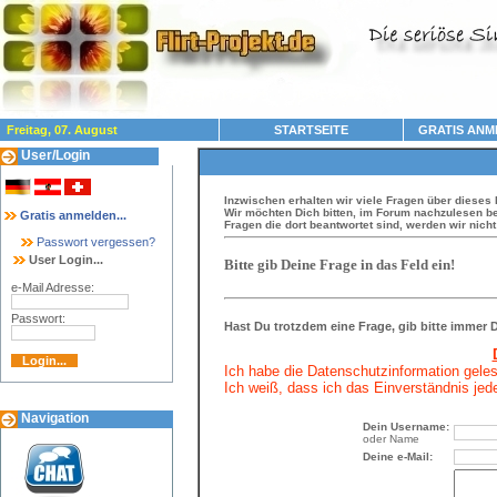
Freitag, 07. August
STARTSEITE
GRATIS ANM
User/Login
Inzwischen erhalten wir viele Fragen über dieses 
Wir möchten Dich bitten, im Forum nachzulesen be
Gratis anmelden...
Fragen die dort beantwortet sind, werden wir nich
Passwort vergessen?
User Login...
Bitte gib Deine Frage in das Feld ein!
e-Mail Adresse:
Passwort:
Hast Du trotzdem eine Frage, gib bitte immer
Ich habe die Datenschutzinformation gele
Ich weiß, dass ich das Einverständnis jede
Navigation
Dein Username:
oder Name
Deine e-Mail: