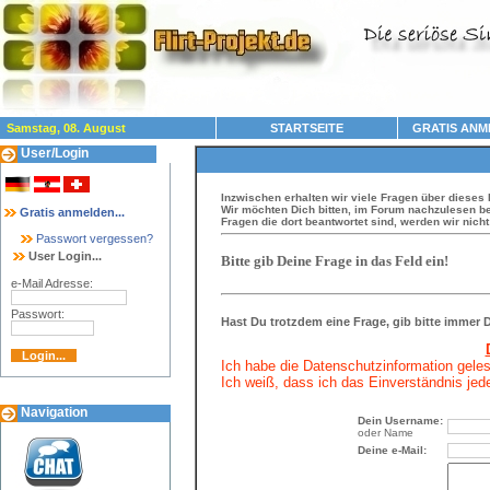
Samstag, 08. August
STARTSEITE
GRATIS ANM
User/Login
Inzwischen erhalten wir viele Fragen über dieses 
Wir möchten Dich bitten, im Forum nachzulesen be
Gratis anmelden...
Fragen die dort beantwortet sind, werden wir nich
Passwort vergessen?
User Login...
Bitte gib Deine Frage in das Feld ein!
e-Mail Adresse:
Passwort:
Hast Du trotzdem eine Frage, gib bitte immer
Ich habe die Datenschutzinformation gele
Ich weiß, dass ich das Einverständnis jede
Navigation
Dein Username:
oder Name
Deine e-Mail: