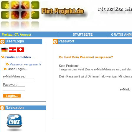
Freitag, 07. August
STARTSEITE
GRATIS ANM
User/Login
Passwort
Gratis anmelden...
Du hast Dein Passwort vergessen?
Passwort vergessen?
Kein Problem!
User Login...
Trage in das Feld Deine e-Mail Adresse ein, mit d
e-Mail Adresse:
Dein Passwort wird Dir innerhalb weniger Minuten 
Passwort:
e-Mail:
Navigation