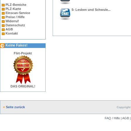
PLZ-Bereiche
PLZ-Karte
5- Lesben und Schwule...
Einscan-Service
Preise / Hilfe
Widerruf
Datenschutz
AGB
Kontakt
Keine Fakes!
Flirt-Projekt
DAS ORIGINAL!
Seite zurück
Copyright 
FAQ / Hilfe
|
AGB