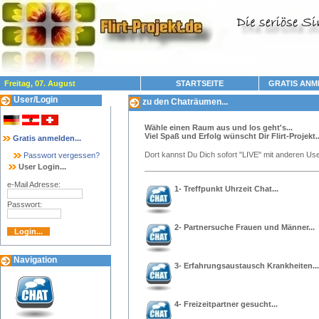
Freitag, 07. August
STARTSEITE
GRATIS ANM
User/Login
zu den Chaträumen...
Wähle einen Raum aus und los geht's...
Viel Spaß und Erfolg wünscht Dir Flirt-Projekt..
Gratis anmelden...
Dort kannst Du Dich sofort "LIVE" mit anderen Use
Passwort vergessen?
User Login...
e-Mail Adresse:
1- Treffpunkt Uhrzeit Chat...
Passwort:
2- Partnersuche Frauen und Männer...
Navigation
3- Erfahrungsaustausch Krankheiten...
4- Freizeitpartner gesucht...