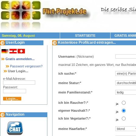
Samstag, 08. August
STARTSEITE
GRATIS ANM
User/Login
Kostenlose Profilcard eintragen...
Username:
(Nickname)
Gratis anmelden...
maximal 10 Zeichen, ein ganzes Wort, nur Buchstab
Passwort vergessen?
User Login...
ich suche:*
e-Mail Adresse:
meine Statur:*
Passwort:
mein Familienstand:*
ich bin Raucher?:*
..
ja
eigener Haushalt?:*
..
ja
Navigation
ich bin Vegetarier?:*
..
ja
meine Haarfarbe:*