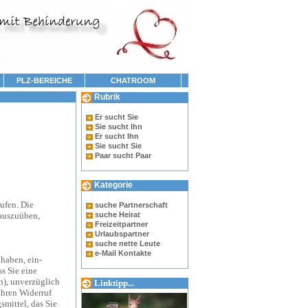
PLZ-BEREICHE
CHATROOM
Rubrik
Er sucht Sie
Sie sucht Ihn
Er sucht Ihn
Sie sucht Sie
Paar sucht Paar
Kategorie
ufen. Die
suche Partnerschaft
 auszuüben,
suche Heirat
Freizeitpartner
Urlaubspartner
suche nette Leute
e-Mail Kontakte
 haben, ein-
s Sie eine
n), unverzüglich
Linktipp...
Ihren Widerruf
mittel, das Sie