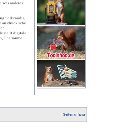
 etwas anderes
tung vollständig
e ausdrückliche
Ihr
e stellt digitale
en, Chaträume
Seitenanfang