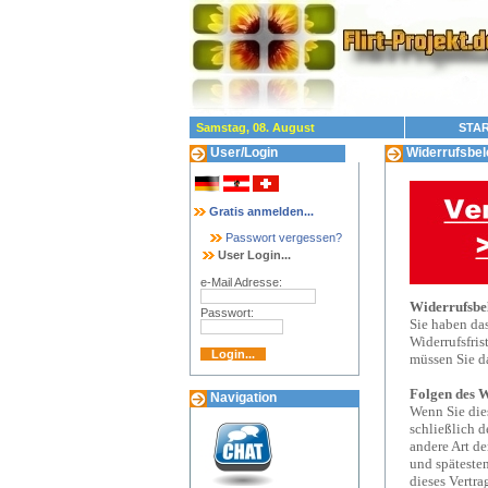
Samstag, 08. August
STAR
User/Login
Widerrufsbel
Gratis anmelden...
Passwort vergessen?
User Login...
e-Mail Adresse:
Widerrufsbe
Passwort:
Sie haben da
Widerrufsfris
müssen Sie d
Folgen des W
Navigation
Wenn Sie dies
schließlich d
andere Art de
und späteste
dieses Vertra