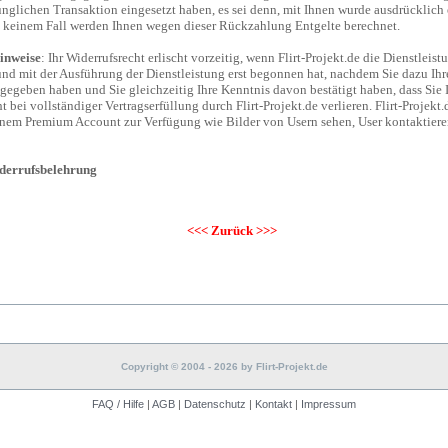
ünglichen Transaktion eingesetzt haben, es sei denn, mit Ihnen wurde ausdrücklich
in keinem Fall werden Ihnen wegen dieser Rückzahlung Entgelte berechnet.
inweise
: Ihr Widerrufsrecht erlischt vorzeitig, wenn Flirt-Projekt.de die Dienstleis
und mit der Ausführung der Dienstleistung erst begonnen hat, nachdem Sie dazu Ihr
egeben haben und Sie gleichzeitig Ihre Kenntnis davon bestätigt haben, dass Sie 
 bei vollständiger Vertragserfüllung durch Flirt-Projekt.de verlieren. Flirt-Projekt.d
einem Premium Account zur Verfügung wie Bilder von Usern sehen, User kontaktier
derrufsbelehrung
<<< Zurück >>>
Copyright © 2004 - 2026 by Flirt-Projekt.de
FAQ / Hilfe
|
AGB
|
Datenschutz
|
Kontakt
|
Impressum