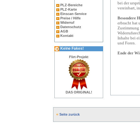
bei der urspr
PLZ-Bereiche
vereinbart, 
PLZ-Karte
Einscan-Service
Besondere H
Preise / Hilfe
Widerruf
erbracht hat 
Datenschutz
Zustimmung g
AGB
Widerrufsrecht
Kontakt
Inhalte bei 
und Foren.
Keine Fakes!
Ende der Wi
Flirt-Projekt
DAS ORIGINAL!
Seite zurück