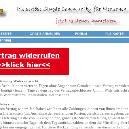
TSEITE
GRATIS ANMELDEN
FORUM
PLZ-KARTE
ehrung
lehrung Widerrufsrecht
s Recht, binnen vierzehn Tagen ohne Angabe von Gründen diesen Vertrag zu widerr
t beträgt vierzehn Tage ab dem Tag des Vertragsabschlusses. Um Ihr Widerrufsrecht
as Widerrufsformular ausfüllen und absenden.
iderrufs:
en Vertrag widerrufen, haben wir Ihnen alle Zahlungen, die wir von Ihnen erhalten
er Lieferkosten (mit Ausnahme der zusätzlichen Kosten, die sich daraus ergeben, das
r Lieferung als die von uns angebotene, günstigste Standardlieferung gewählt habe
ns binnen vierzehn Tagen ab dem Tag zurückzuzahlen, an dem die Mitteilung über 
gs bei uns eingegangen ist. Für diese Rückzahlung verwenden wir dasselbe Zahlungs