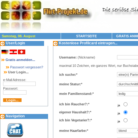
Samstag, 08. August
STARTSEITE
GRATIS ANM
User/Login
Kostenlose Profilcard eintragen...
Username:
(Nickname)
Gratis anmelden...
maximal 10 Zeichen, ein ganzes Wort, nur Buchstab
Passwort vergessen?
User Login...
ich suche:*
e-Mail Adresse:
meine Statur:*
Passwort:
mein Familienstand:*
ich bin Raucher?:*
..
ja
eigener Haushalt?:*
..
ja
Navigation
ich bin Vegetarier?:*
..
ja
meine Haarfarbe:*