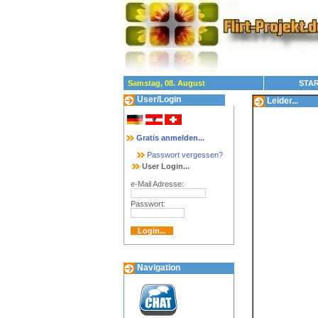
Samstag, 08. August
STAR
User/Login
Leider...
Gratis anmelden...
Passwort vergessen?
User Login...
e-Mail Adresse:
Passwort:
Navigation