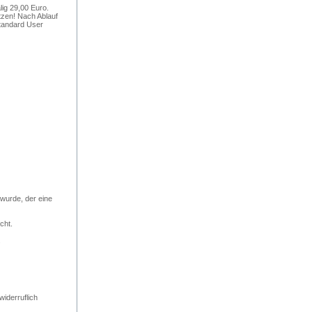
ig 29,00 Euro.
utzen! Nach Ablauf
tandard User
 wurde, der eine
cht.
.
iderruflich