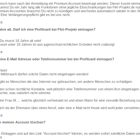
nsch kann nach der Anmeldung ein Premium Account beantragt werden. Dieser kostet einmal
annst Du ein Jahr lang alle Funktionen ohne jegliche Einschränkungen bei Flirt-Projekt.de n
emium Accountes brauchst Du nicht zu kündigen und wechselst automatisch wieder in den S
 Eine Verlängerungspflicht gibt es bei uns nicht.
ck
hre alt. Darf ich eine Profilcard bei Flirt-Projekt eintragen?
 Du musst 18 Jahre alt sein!
ount unter 18 Jahren ist aus jugenschutzrechlichen Gründen nicht zulässig!
ck
ine E-Mail Adresse oder Telefonnummer bei der Profilcard eintragen?
Nein!
Mißbrauch dürfen solche Daten nicht eingetragen werden!
 gibt es Menschen die das Internet nur gebrauchen, um andere Menschen zu schädigen.
ten schon rechtliche Kontakte, weil plötzlich eine Telefonnummer von einem Arzt eingetragen
chte, was natürlich nicht stimmte.
ne Frau M..... welche glücklich verheiratet ist und einen Mann für eine sexuelle Beziehung su
ch da der Ehemann über einen Anruf, oder eine e-Mail nicht freute wird wohl jeder verstehen
ck
h meinen Account löschen?
 Einloggen und auf den Link "Account löschen" klicken, es werden sofort sämtliche Daten unw
t.