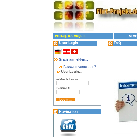
Freitag, 07. August
STAR
User/Login
FAQ
Gratis anmelden...
Passwort vergessen?
User Login...
e-Mail Adresse:
Passwort:
Navigation