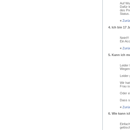
Auf Wu
Dafür k
des Pr
Status.
«
Zurü
4.
Ich bin 17 Ja
Nein!!!
Ein Acc
«
Zurü
5.
Kann ich me
Leider 
Wegen 
Leider
Wir hat
Frau su
Oder ei
Dass si
«
Zurü
6.
Wie kann ic
Einfach
gelösch