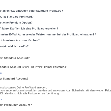
et mich das eintragen einer Standard Profilcard?
utet Standard Profilcard?
tet eine Premium Option?
7 Jahre. Darf ich ich eine Profilcard erstellen?
 meine E-Mail Adresse oder Telefonnummer bei der Profilcard eintragen??
n ich meinen Account löschen?
-Projekt wirklich seriös?
ein Standard Account?
tandard Account
ist bei Flirt-Projekt
immer kostenlos
!
ck
et Standard Account?
st kostenlos Deine Profilcard anlegen.
 von anderen Usern kontaktiert werden und antworten. Aus Sicherheitsgründen (wegen Fak
Dir allerdings nicht alle Funktionen zur Verfügung.
ck
 ein Premiumm Account?