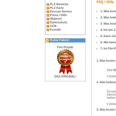
FAQ / Hilfe
PLZ-Bereiche
PLZ-Karte
1. Was kost
Einscan-Service
Preise / Hilfe
2. Was bede
Widerruf
Datenschutz
3. Was kos
AGB
Kontakt
4. Ich bin 1
5. Kann ich
Keine Fakes!
6. Wie kan
Flirt-Projekt
7. Ist Flirt
1.
Was kostet 
Eine
S
«
Zurü
DAS ORIGINAL!
2.
Was bedeut
Du kann
Kannst
stehen 
«
Zurü
3.
Was kostet