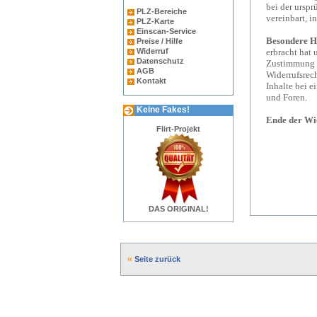
bei der urspr
PLZ-Bereiche
vereinbart, 
PLZ-Karte
Einscan-Service
Besondere H
Preise / Hilfe
Widerruf
erbracht hat 
Datenschutz
Zustimmung g
AGB
Widerrufsrecht
Kontakt
Inhalte bei 
und Foren.
Keine Fakes!
Ende der Wi
Flirt-Projekt
DAS ORIGINAL!
Seite zurück