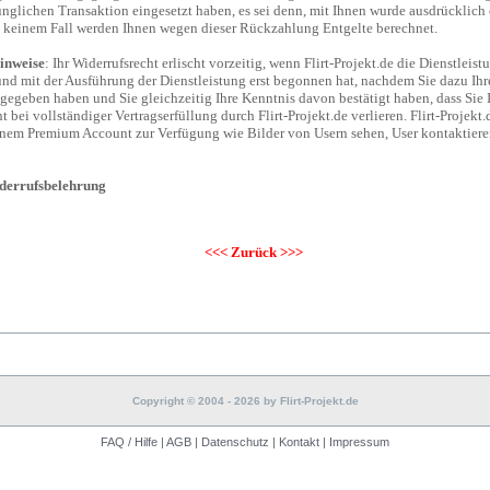
ünglichen Transaktion eingesetzt haben, es sei denn, mit Ihnen wurde ausdrücklich
in keinem Fall werden Ihnen wegen dieser Rückzahlung Entgelte berechnet.
inweise
: Ihr Widerrufsrecht erlischt vorzeitig, wenn Flirt-Projekt.de die Dienstleis
und mit der Ausführung der Dienstleistung erst begonnen hat, nachdem Sie dazu Ihr
egeben haben und Sie gleichzeitig Ihre Kenntnis davon bestätigt haben, dass Sie 
 bei vollständiger Vertragserfüllung durch Flirt-Projekt.de verlieren. Flirt-Projekt.d
einem Premium Account zur Verfügung wie Bilder von Usern sehen, User kontaktier
derrufsbelehrung
<<< Zurück >>>
Copyright © 2004 - 2026 by Flirt-Projekt.de
FAQ / Hilfe
|
AGB
|
Datenschutz
|
Kontakt
|
Impressum