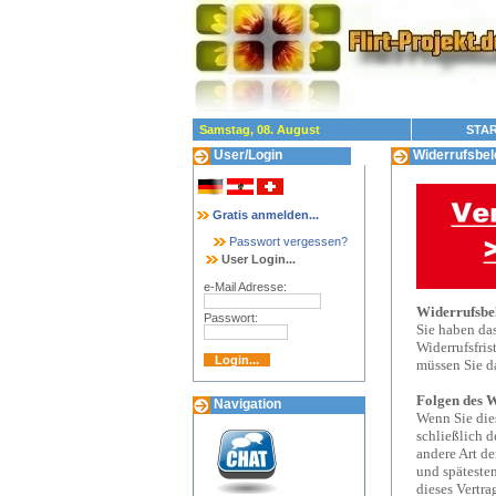
Samstag, 08. August
STAR
User/Login
Widerrufsbel
Gratis anmelden...
Passwort vergessen?
User Login...
e-Mail Adresse:
Widerrufsbe
Passwort:
Sie haben da
Widerrufsfris
müssen Sie d
Folgen des W
Navigation
Wenn Sie dies
schließlich d
andere Art de
und späteste
dieses Vertra