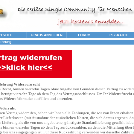
TSEITE
GRATIS ANMELDEN
FORUM
PLZ-KARTE
ehrung
lehrung Widerrufsrecht
s Recht, binnen vierzehn Tagen ohne Angabe von Gründen diesen Vertrag zu widerr
t beträgt vierzehn Tage ab dem Tag des Vertragsabschlusses. Um Ihr Widerrufsrecht
as Widerrufsformular ausfüllen und absenden.
iderrufs:
en Vertrag widerrufen, haben wir Ihnen alle Zahlungen, die wir von Ihnen erhalten
er Lieferkosten (mit Ausnahme der zusätzlichen Kosten, die sich daraus ergeben, das
r Lieferung als die von uns angebotene, günstigste Standardlieferung gewählt habe
ns binnen vierzehn Tagen ab dem Tag zurückzuzahlen, an dem die Mitteilung über 
gs bei uns eingegangen ist. Für diese Rückzahlung verwenden wir dasselbe Zahlungs