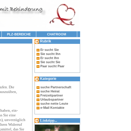
PLZ-BEREICHE
CHATROOM
Rubrik
Er sucht Sie
Sie sucht Ihn
Er sucht Ihn
Sie sucht Sie
Paar sucht Paar
Kategorie
ufen. Die
suche Partnerschaft
 auszuüben,
suche Heirat
Freizeitpartner
Urlaubspartner
suche nette Leute
e-Mail Kontakte
 haben, ein-
s Sie eine
n), unverzüglich
Linktipp...
Ihren Widerruf
mittel, das Sie