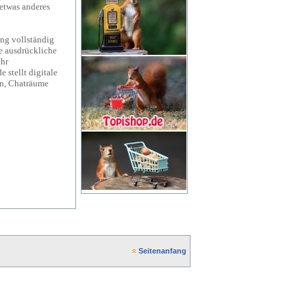
 etwas anderes
tung vollständig
e ausdrückliche
Ihr
e stellt digitale
en, Chaträume
Seitenanfang