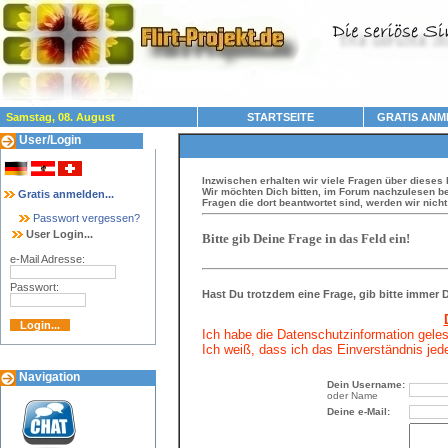
Samstag, 08. August
STARTSEITE
GRATIS ANM
User/Login
Inzwischen erhalten wir viele Fragen über dieses 
Wir möchten Dich bitten, im Forum nachzulesen be
Gratis anmelden...
Fragen die dort beantwortet sind, werden wir nich
Passwort vergessen?
User Login...
Bitte gib Deine Frage in das Feld ein!
e-Mail Adresse:
Passwort:
Hast Du trotzdem eine Frage, gib bitte immer
Ich habe die Datenschutzinformation gele
Ich weiß, dass ich das Einverständnis jede
Navigation
Dein Username:
oder Name
Deine e-Mail: