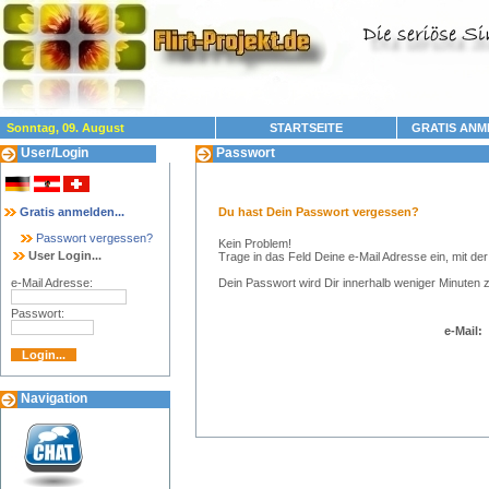
Sonntag, 09. August
STARTSEITE
GRATIS ANM
User/Login
Passwort
Gratis anmelden...
Du hast Dein Passwort vergessen?
Passwort vergessen?
Kein Problem!
User Login...
Trage in das Feld Deine e-Mail Adresse ein, mit d
e-Mail Adresse:
Dein Passwort wird Dir innerhalb weniger Minuten 
Passwort:
e-Mail:
Navigation